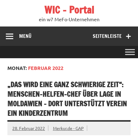
Zum
WIC – Portal
Inhalt
springen
ein w7 MeFo-Unternehmen
MENÜ
SEITENLEISTE
MONAT:
FEBRUAR 2022
„DAS WIRD EINE GANZ SCHWIERIGE ZEIT“:
MENSCHEN-HELFEN-CHEF ÜBER LAGE IN
MOLDAWIEN – DORT UNTERSTÜTZT VEREIN
EIN KINDERZENTRUM
28. Februar 2022
Merkur.de - GAP