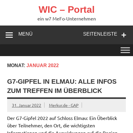
Zum
Inhalt
WIC – Portal
springen
ein w7 MeFo-Unternehmen
MENÜ
SEITENLEISTE
MONAT:
JANUAR 2022
G7-GIPFEL IN ELMAU: ALLE INFOS
ZUM TREFFEN IM ÜBERBLICK
31. Januar 2022
Merkur.de - GAP
Der G7-Gipfel 2022 auf Schloss Elmau: Ein Überblick
über Teilnehmer, den Ort, die wichtigsten
Informationen und die Auswirkungen auf die Region