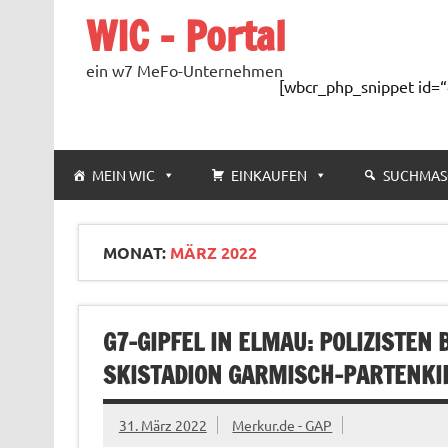
Zum
WIC – Portal
Inhalt
springen
ein w7 MeFo-Unternehmen
[wbcr_php_snippet id=“
MEIN WIC
EINKAUFEN
SUCHMAS
MONAT:
MÄRZ 2022
G7-GIPFEL IN ELMAU: POLIZISTE
SKISTADION GARMISCH-PARTENK
31. März 2022
Merkur.de - GAP