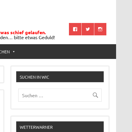
twas schief gelaufen.
aden… bitte etwas Geduld!
CHEN
SUCHEN IN WIC
WETTERWARNER