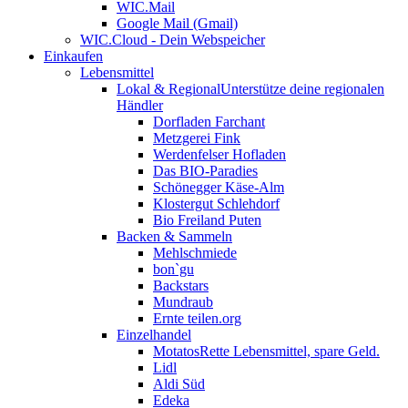
WIC.Mail
Google Mail (Gmail)
WIC.Cloud - Dein Webspeicher
Einkaufen
Lebensmittel
Lokal & Regional
Unterstütze deine regionalen
Händler
Dorfladen Farchant
Metzgerei Fink
Werdenfelser Hofladen
Das BIO-Paradies
Schönegger Käse-Alm
Klostergut Schlehdorf
Bio Freiland Puten
Backen & Sammeln
Mehlschmiede
bon`gu
Backstars
Mundraub
Ernte teilen.org
Einzelhandel
Motatos
Rette Lebensmittel, spare Geld.
Lidl
Aldi Süd
Edeka