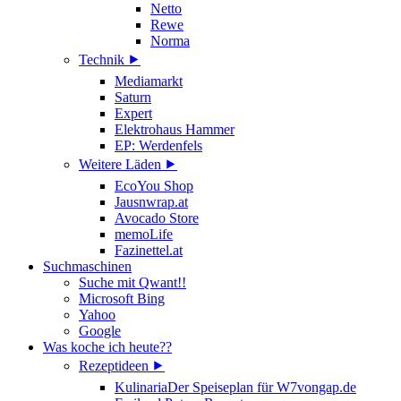
Netto
Rewe
Norma
Technik ⯈
Mediamarkt
Saturn
Expert
Elektrohaus Hammer
EP: Werdenfels
Weitere Läden ⯈
EcoYou Shop
Jausnwrap.at
Avocado Store
memoLife
Fazinettel.at
Suchmaschinen
Suche mit Qwant!!
Microsoft Bing
Yahoo
Google
Was koche ich heute??
Rezeptideen ⯈
Kulinaria
Der Speiseplan für W7vongap.de