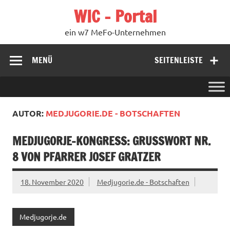
Zum
WIC – Portal
Inhalt
springen
ein w7 MeFo-Unternehmen
MENÜ
SEITENLEISTE
AUTOR:
MEDJUGORIE.DE - BOTSCHAFTEN
MEDJUGORJE-KONGRESS: GRUSSWORT NR. 8
VON PFARRER JOSEF GRATZER
18. November 2020
Medjugorie.de - Botschaften
Medjugorje.de