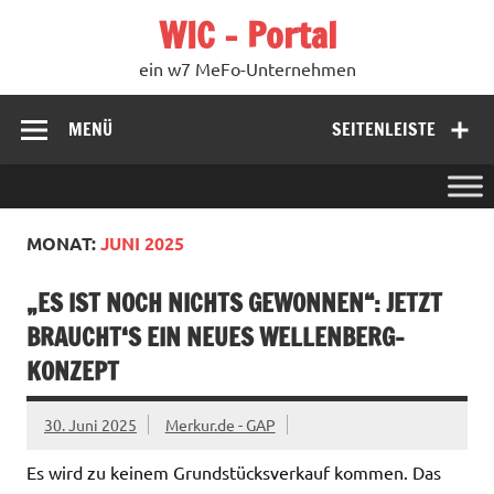
Zum
WIC – Portal
Inhalt
springen
ein w7 MeFo-Unternehmen
MENÜ
SEITENLEISTE
MONAT:
JUNI 2025
„ES IST NOCH NICHTS GEWONNEN“: JETZT
BRAUCHT‘S EIN NEUES WELLENBERG-
KONZEPT
30. Juni 2025
Merkur.de - GAP
Es wird zu keinem Grundstücksverkauf kommen. Das