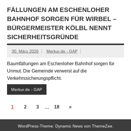
FÄLLUNGEN AM ESCHENLOHER
BAHNHOF SORGEN FÜR WIRBEL –
BÜRGERMEISTER KÖLBL NENNT
SICHERHEITSGRÜNDE
30. März 2026
Merkur.de - GAP
Baumfällungen am Eschenloher Bahnhof sorgen für
Unmut. Die Gemeinde verweist auf die
Verkehrssicherungspflicht.
Merkur.de - GAP
1
2
3
…
18
»
WordPress-Theme: Dynamic News von ThemeZee.