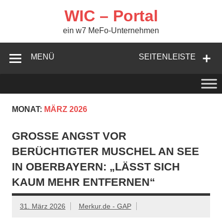
Zum
Inhalt
WIC – Portal
springen
ein w7 MeFo-Unternehmen
MENÜ
SEITENLEISTE
MONAT:
MÄRZ 2026
GROSSE ANGST VOR B
ERÜCHTIGTER MUSCHEL AN SEE I
N OBERBAYERN: „LÄSST SICH K
AUM MEHR ENTFERNEN“
31. März 2026
Merkur.de - GAP