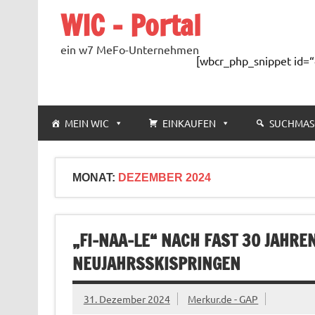
Zum
WIC – Portal
Inhalt
springen
ein w7 MeFo-Unternehmen
[wbcr_php_snippet id=“
MEIN WIC
EINKAUFEN
SUCHMAS
MONAT:
DEZEMBER 2024
„FI-NAA-LE“ NACH FAST 30 JAHR
NEUJAHRSSKISPRINGEN
31. Dezember 2024
Merkur.de - GAP