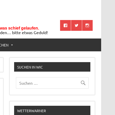
twas schief gelaufen.
aden… bitte etwas Geduld!
CHEN
SUCHEN IN WIC
WETTERWARNER