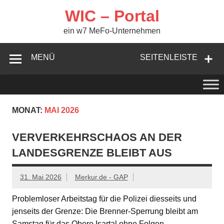
Zum
Inhalt
WIC – Portal
springen
ein w7 MeFo-Unternehmen
MENÜ
SEITENLEISTE
MONAT:
MAI 2026
VERVERKEHRSCHAOS AN DER
LANDESGRENZE BLEIBT AUS
31. Mai 2026
Merkur.de - GAP
Problemloser Arbeitstag für die Polizei diesseits und
jenseits der Grenze: Die Brenner-Sperrung bleibt am
Samstag für das Obere Isartal ohne Folgen.