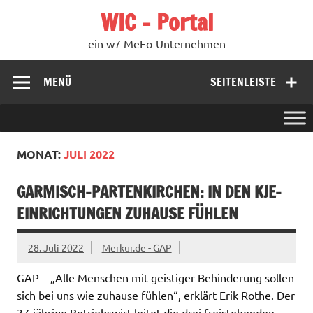
Zum
WIC – Portal
Inhalt
springen
ein w7 MeFo-Unternehmen
MENÜ
SEITENLEISTE
MONAT:
JULI 2022
GARMISCH-PARTENKIRCHEN: IN DEN KJE-
EINRICHTUNGEN ZUHAUSE FÜHLEN
28. Juli 2022
Merkur.de - GAP
GAP – „Alle Menschen mit geistiger Behinderung sollen
sich bei uns wie zuhause fühlen“, erklärt Erik Rothe. Der
37-jährige Betriebswirt leitet die drei freistehenden