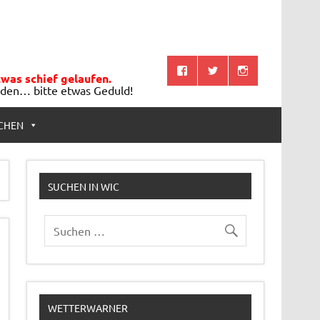
twas schief gelaufen.
aden… bitte etwas Geduld!
CHEN
SUCHEN IN WIC
WETTERWARNER