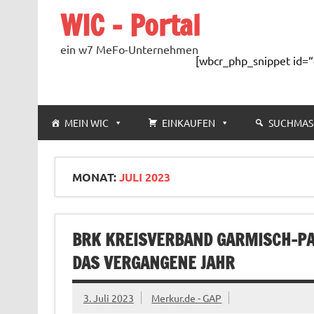
Zum
WIC – Portal
Inhalt
springen
ein w7 MeFo-Unternehmen
[wbcr_php_snippet id=“
MEIN WIC
EINKAUFEN
SUCHMAS
MONAT:
JULI 2023
BRK KREISVERBAND GARMISCH-PAR
DAS VERGANGENE JAHR
3. Juli 2023
Merkur.de - GAP