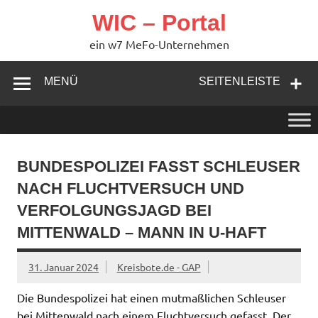
Zum
Inhalt
WIC – Portal
springen
ein w7 MeFo-Unternehmen
MENÜ
SEITENLEISTE
BUNDESPOLIZEI FASST SCHLEUSER
NACH FLUCHTVERSUCH UND
VERFOLGUNGSJAGD BEI
MITTENWALD – MANN IN U-HAFT
31. Januar 2024
Kreisbote.de - GAP
Die Bundespolizei hat einen mutmaßlichen Schleuser
bei Mittenwald nach einem Fluchtversuch gefasst. Der