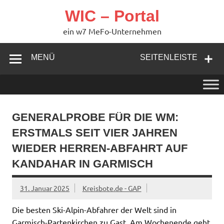
Zum
Inhalt
WIC – Portal
springen
ein w7 MeFo-Unternehmen
MENÜ
SEITENLEISTE
GENERALPROBE FÜR DIE WM:
ERSTMALS SEIT VIER JAHREN
WIEDER HERREN-ABFAHRT AUF
KANDAHAR IN GARMISCH
31. Januar 2025
Kreisbote.de - GAP
Die besten Ski-Alpin-Abfahrer der Welt sind in
Garmisch-Partenkirchen zu Gast. Am Wochenende geht