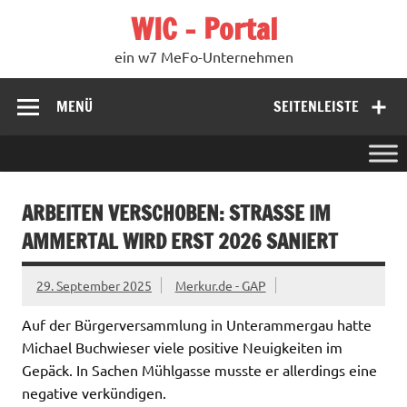
Zum
WIC – Portal
Inhalt
springen
ein w7 MeFo-Unternehmen
MENÜ
SEITENLEISTE
ARBEITEN VERSCHOBEN: STRASSE IM A
MMERTAL WIRD ERST 2026 SANIERT
29. September 2025
Merkur.de - GAP
Auf der Bürgerversammlung in Unterammergau hatte
Michael Buchwieser viele positive Neuigkeiten im
Gepäck. In Sachen Mühlgasse musste er allerdings eine
negative verkündigen.