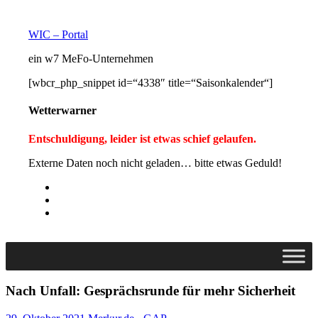
Zum
Inhalt
WIC – Portal
springen
ein w7 MeFo-Unternehmen
[wbcr_php_snippet id=“4338″ title=“Saisonkalender“]
Wetterwarner
Entschuldigung, leider ist etwas schief gelaufen.
Externe Daten noch nicht geladen… bitte etwas Geduld!
Folge
uns
Folge
auf
uns
Folge
Facebook
auf
uns
Twitter
auf
Instagram
Nach Unfall: Gesprächsrunde für mehr Sicherheit