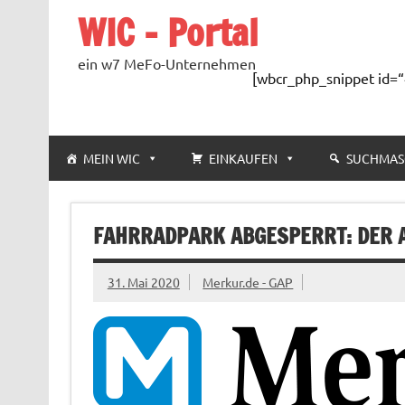
Zum
WIC – Portal
Inhalt
springen
ein w7 MeFo-Unternehmen
[wbcr_php_snippet id=“
MEIN WIC
EINKAUFEN
SUCHMAS
FAHRRADPARK ABGESPERRT: DER 
31. Mai 2020
Merkur.de - GAP