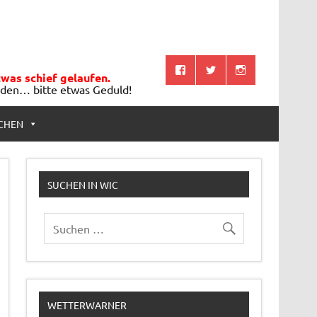
twas schief gelaufen.
aden… bitte etwas Geduld!
CHEN
SUCHEN IN WIC
WETTERWARNER