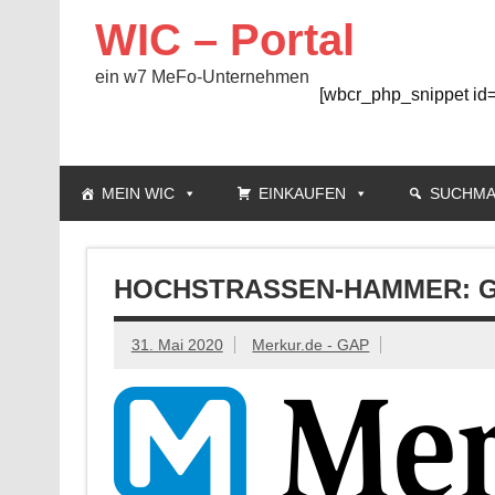
Zum
Inhalt
WIC – Portal
springen
ein w7 MeFo-Unternehmen
[wbcr_php_snippet id=
MEIN WIC
EINKAUFEN
SUCHMA
HOCHSTRASSEN-HAMMER: GR
31. Mai 2020
Merkur.de - GAP