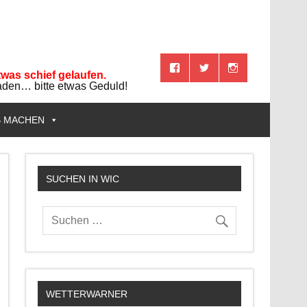
twas schief gelaufen.
aden… bitte etwas Geduld!
B MACHEN
SUCHEN IN WIC
WETTERWARNER