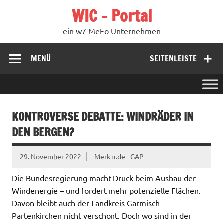
Zum
WIC – Portal
Inhalt
springen
ein w7 MeFo-Unternehmen
MENÜ
SEITENLEISTE
KONTROVERSE DEBATTE: WINDRÄDER IN
DEN BERGEN?
29. November 2022
Merkur.de - GAP
Die Bundesregierung macht Druck beim Ausbau der
Windenergie – und fordert mehr potenzielle Flächen.
Davon bleibt auch der Landkreis Garmisch-
Partenkirchen nicht verschont. Doch wo sind in der