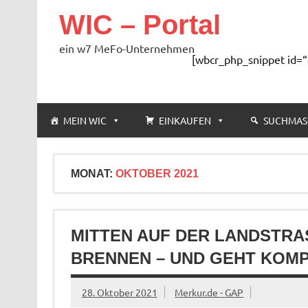
Zum
Inhalt
WIC – Portal
springen
ein w7 MeFo-Unternehmen
[wbcr_php_snippet id=“
MEIN WIC
EINKAUFEN
SUCHMAS
MONAT:
OKTOBER 2021
MITTEN AUF DER LANDSTRAS
RENNEN – UND GEHT KOMPL
28. Oktober 2021
Merkur.de - GAP