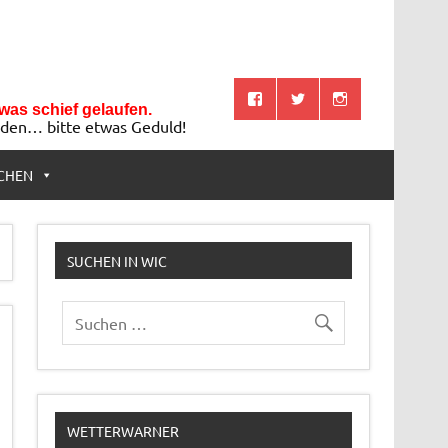
twas schief gelaufen.
aden… bitte etwas Geduld!
CHEN
SUCHEN IN WIC
WETTERWARNER