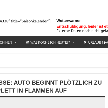
4338″ title=“Saisonkalender“]
Wetterwarner
Entschuldigung, leider ist e
Externe Daten noch nicht gel
CHINEN
WAS KOCHE ICH HEUTE??
URLAUB MA
SE: AUTO BEGINNT PLÖTZLICH ZU B
ETT IN FLAMMEN AUF