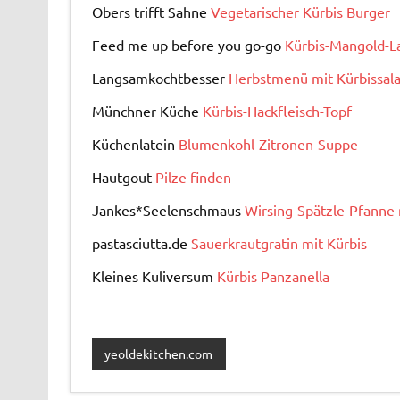
Obers trifft Sahne
Vegetarischer Kürbis Burger
Feed me up before you go-go
Kürbis-Mangold-L
Langsamkochtbesser
Herbstmenü mit Kürbissala
Münchner Küche
Kürbis-Hackfleisch-Topf
Küchenlatein
Blumenkohl-Zitronen-Suppe
Hautgout
Pilze finden
Jankes*Seelenschmaus
Wirsing-Spätzle-Pfanne 
pastasciutta.de
Sauerkrautgratin mit Kürbis
Kleines Kuliversum
Kürbis Panzanella
yeoldekitchen.com