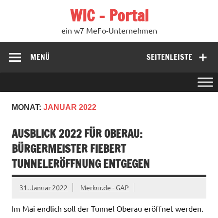
Zum
WIC – Portal
Inhalt
springen
ein w7 MeFo-Unternehmen
MENÜ
SEITENLEISTE
MONAT:
JANUAR 2022
AUSBLICK 2022 FÜR OBERAU:
BÜRGERMEISTER FIEBERT
TUNNELERÖFFNUNG ENTGEGEN
31. Januar 2022
Merkur.de - GAP
Im Mai endlich soll der Tunnel Oberau eröffnet werden.